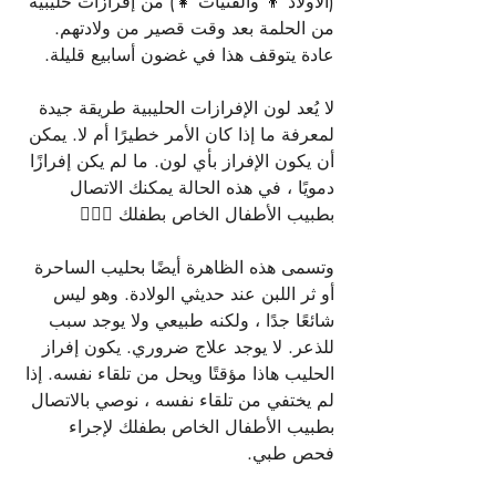
(الأولاد 👦 والفتيات 👧) من إفرازات حليبية 
من الحلمة بعد وقت قصير من ولادتهم. 
عادة يتوقف هذا في غضون أسابيع قليلة.
لا يُعد لون الإفرازات الحليبية طريقة جيدة 
لمعرفة ما إذا كان الأمر خطيرًا أم لا. يمكن 
أن يكون الإفراز بأي لون. ما لم يكن إفرازًا 
دمويًا ، في هذه الحالة يمكنك الاتصال 
بطبيب الأطفال الخاص بطفلك 👩🏼‍⚕️
وتسمى هذه الظاهرة أيضًا بحليب الساحرة 
أو ثر اللبن عند حديثي الولادة. وهو ليس 
شائعًا جدًا ، ولكنه طبيعي ولا يوجد سبب 
للذعر. لا يوجد علاج ضروري. يكون إفراز 
الحليب هاذا مؤقتًا ويحل من تلقاء نفسه. إذا 
لم يختفي من تلقاء نفسه ، نوصي بالاتصال 
بطبيب الأطفال الخاص بطفلك لإجراء 
فحص طبي.