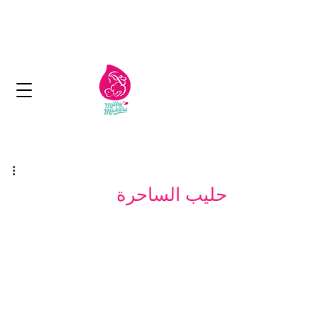
الكويت: توصيل مجاني لما يزيد عن 11 دينار
كويتي
التسليم في غضون 1-2 أيام
حليب الساحرة