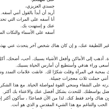
جسدي العزيزي،
أريد أن أبدأ بالقول أنني آسفه.
أنا آسفه على المرات التي تحدث
عنك و إستهنت بك.
آسفه على الأسماء والنكات السي
غير اللطيفة عنك، و إن كان هناك شخص آخر يتحدث عني بهذه 
. أذهب إلى الأماكن وأفعل الأشياء بسببك. أحب، أضحك، أكل
عى وراء هدفي وأستطيع أن أمارس الحياة بسببك.
يك بمحبة في المرآة وقلت شكرًا لك. عانقت علامات التمدد
 أنني حملت ثلاث معجزات جميلة.
على الشفاء ومنحي القوة لمواصلة الحياة. مع هذا الشكر ا
فضل بواسطتك. للتحدث بشكل أفضل عنك والاعتناء بك أكثر.
 هناك واحد فقط كنك. لذا من الآن فصاعدًا ، سأكون أكثر إصر
ي الحب والتناغم مع هذا الشيء المقدس و الذي هو أنت.