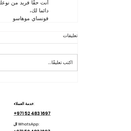
أنت حقًا فريد من نوعك
دائما لك،
فونساي موهاسو
تعليقات
اكتب تعليقًا...
خدمة العملاء:
+971 52 483 1697
ال WhatsApp: