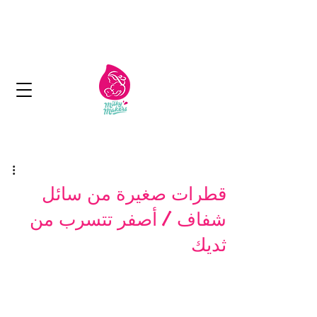
الكويت: توصيل مجاني لما يزيد عن 11 دينار
كويتي
التسليم في غضون 1-2 أيام
قطرات صغيرة من سائل
شفاف / أصفر تتسرب من
ثديك