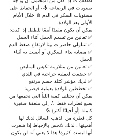
لطفلك 👶 إذا كان من المحتمل أن يواجه 
صعوبات في الرضاعة 🤱 - أو الحفاظ على 
مستويات السكر في الدم 🩸 خلال الأيام 
الأولى بعد الولادة.
يمكن أن يكون مفيدًا أيضًا للطفل إذا كنت:
✅ تعانين من تسمم الحمل أثناء الحمل
✅ تتناولي حاصرات بيتا لارتفاع ضغط الدم
✅ مصابة بداء السكري أو أصبت به أثناء 
الحمل
✅ تعانين من متلازمة تكيس المبايض
✅ خضعت لعملية جراحية في الثدي
✅ لديك مؤشر كتلة جسم مرتفع
✅ تخططين للولادة بعملية قيصرية
يمكن أن تختلف كمية اللبأ التي تجمعها من 
بضع قطرات فقط 💧 إلى ملعقة صغيرة 
كاملة (أو أحيانًا أكثر) 💦
كل قطرة من الذهب السائل لديك لها 
أهميتها ، لذلك لاتحس بالإحباط إذا شعرت 
أنها ليست كثيرة! هذا لا يعني أنه لن يكون 