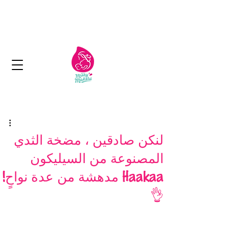
الكويت: توصيل مجاني لما يزيد عن 11 دينار
كويتي
التسليم في غضون 1-2 أيام
لنكن صادقين ، مضخة الثدي
المصنوعة من السيليكون
Haakaa مدهشة من عدة نواحٍ!
👌