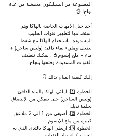
المصنوعة من السيليكون مدهشة من عدة 
نواحٍ! 👌
أحد حيل الأمهات الخاصة بالهاكا وهي 
استخدامها لتطهير قنوات الحليب 
المسدودة. باستخدام الهاكا مع شفط 
لطيف ومليء بماء دافئ (وليس ساخن) + 
ماء + ملح إبسوم🧂 ، يمكنك تنظيف 
القنوات المسدودة وفتحها بنجاح.
إليك كيفية القيام بذلك 👇
الخطوة 1️⃣: املئي الهاكا بالماء الدافئ 
(وليس الساخن) حتى تتمكن من الإلتصاق 
بحلمة ثديك
الخطوة 2️⃣: أضيفي من 1 إلى 2 ملاعق 
كبيرة من ملح الإبسوم
الخطوة 3️⃣: اربطي الهاكا بالثدي الذي به 
انسداد / انسداد القنوات