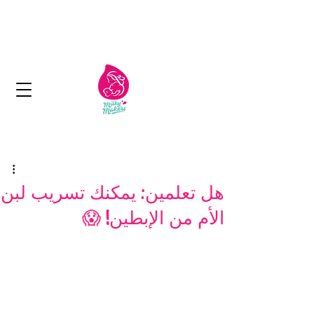
الكويت: توصيل مجاني لما يزيد عن 11 دينار
كويتي
التسليم في غضون 1-2 أيام
هل تعلمين: يمكنك تسريب لبن
الأم من الإبطين! 😱