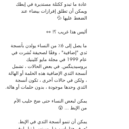
عادة ما تبدو ككتلة مستديرة في إبطك 
ويمكن أن تطلق إفرازات بيضاء عند 
الضغط عليها 💦
أليس هذا غريب ؟! 👀
ما يصل إلى 6٪ من النساء يولدن بأنسجة 
ثدي "إضافية" ، وفقًا لصحيفة نُشرت في 
عام 1999 في مجلة مايو كلينيك 
بروسيدينگس. في بعض الحالات ، تشمل 
أنسجة الثدي الإضافية هذه الحلمة أو الهالة 
، ولكن في حالات أخرى ، تكون أنسجة 
الثدي وحدها موجودة ، بدون حلمات أو هالة.
يمكن لبعض النساء حتى ضخ حليب الأم 
من الإبط ... 😲
يمكن أن تنمو أنسجة الثدي في الإبط. 
يُعرف هذا باسم ذيل سبنس ( تيل اوف 