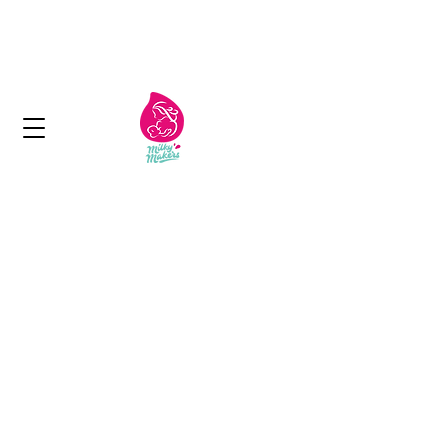
الكويت: توصيل مجاني لما يزيد عن 11 دينار
كويتي
التسليم في غضون 1-2 أيام