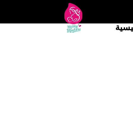
يسية
Nursing Items and Gifts
Shop More Treats
/
Nursing Items and Gifts
This unique and simple silicone breast pump will assist t