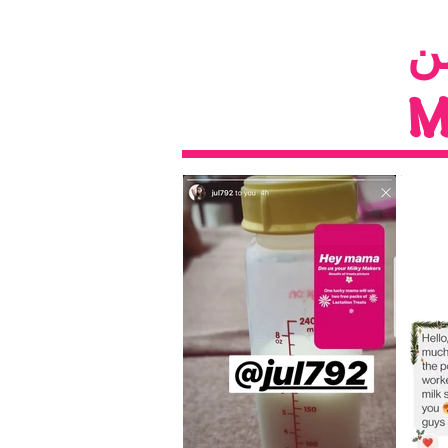
Happy
M