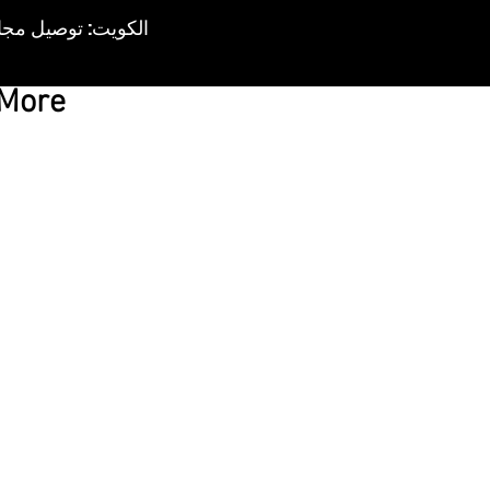
More
ny handbag or baby bag and requires no hard work.