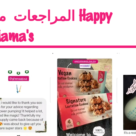
المراجعات
من 
ama's