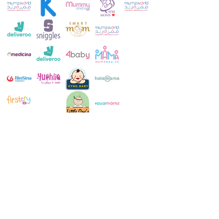
خدمة العملاء:
+971 52 483 1697
ال WhatsApp:
+971 52 483 1697
بريد الالكتروني: