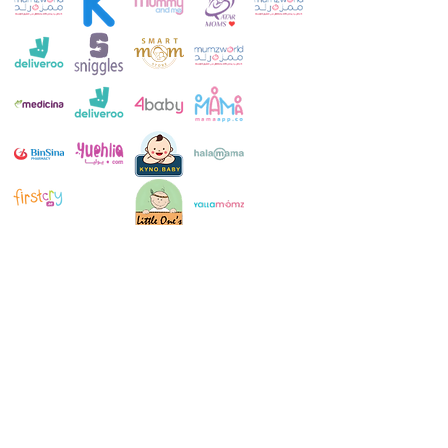
خدمة العملاء:
+971 52 483 1697
ال WhatsApp:
+971 52 483 1697
بريد الالكتروني: