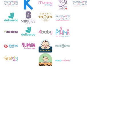
خدمة العملاء:
+971 52 483 1697
ال WhatsApp:
+971 52 483 1697
بريد الالكتروني: