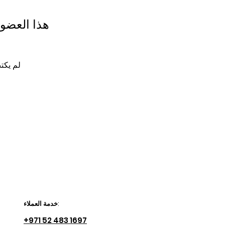
هذا العضو
لم يكت
خدمة العملاء:
+971 52 483 1697