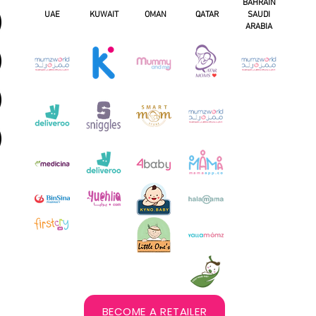
BAHRAIN
UAE
KUWAIT
OMAN
QATAR
SAUDI
ARABIA
BECOME A RETAILER