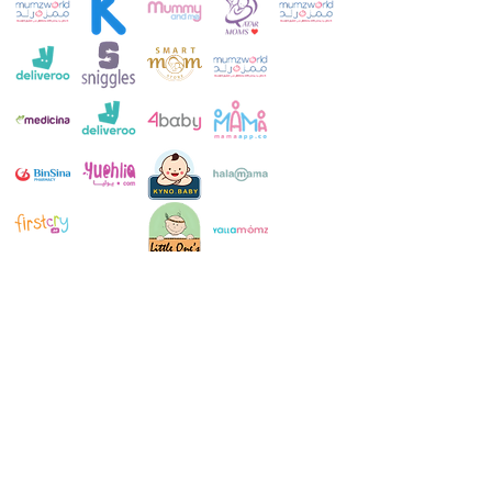
خدمة العملاء:
+971 52 483 1697
ال WhatsApp:
+971 52 483 1697
بريد الالكتروني: