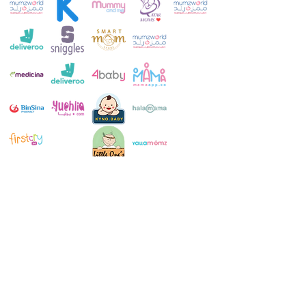
خدمة العملاء:
+971 52 483 1697
ال WhatsApp:
+971 52 483 1697
بريد الالكتروني: